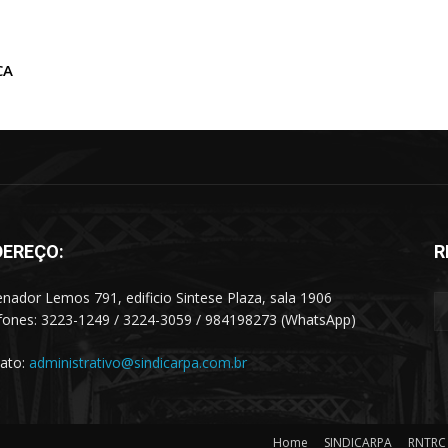
CA
DEREÇO:
R
enador Lemos 791, edificio Sintese Plaza, sala 1906
fones: 3223-1249 / 3224-3059 / 984198273 (WhatsApp)
ato:
administrativo@sindicarpa.com.br
Home
SINDICARPA
RNTRC