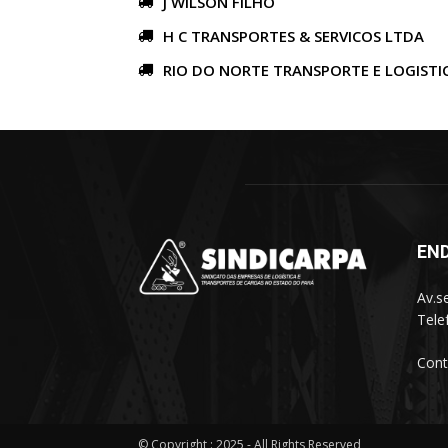
J WILSON FILHO
H C TRANSPORTES & SERVICOS LTDA
RIO DO NORTE TRANSPORTE E LOGISTI
EN
Av.s
Tele
Cont
© Copyright : 2025 - All Rights Reserved