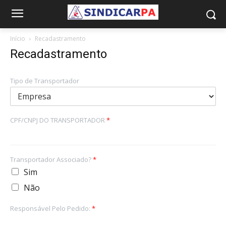
Início
Recadastramento
Recadastramento
Tipo de Transportador
CPF/CNPJ DO TRANSPORTADOR
*
Transportador Associado?
*
Sim
Não
Responsável Pelo Pedido:
*