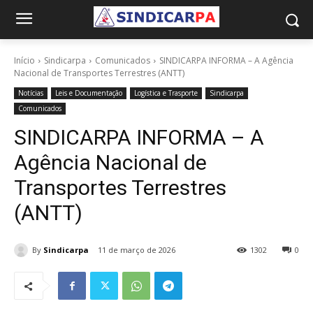
Início
Sindicarpa
Comunicados
SINDICARPA INFORMA – A Agência
Nacional de Transportes Terrestres (ANTT)
Notícias
Leis e Documentação
Logística e Trasporte
Sindicarpa
Comunicados
SINDICARPA INFORMA – A
Agência Nacional de
Transportes Terrestres
(ANTT)
By
Sindicarpa
11 de março de 2026
1302
0