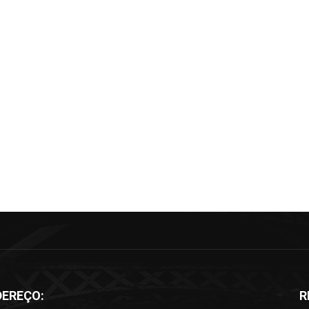
DEREÇO:
R