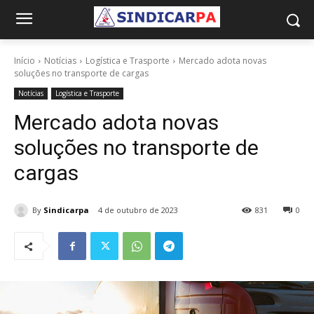
Início
Notícias
Logística e Trasporte
Mercado adota novas
soluções no transporte de cargas
Notícias
Logística e Trasporte
Mercado adota novas
soluções no transporte de
cargas
By
Sindicarpa
4 de outubro de 2023
831
0