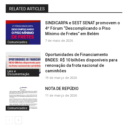
RELATED ARTICLES
SINDICARPA e SEST SENAT promovem o
4º Fórum “Descomplicando o Piso
Mínimo de Fretes” em Belém
7 de maio de 2026
Comunicados
Oportunidades de Financiamento
BNDES: R$ 10 bilhões disponíveis para
renovação da frota nacional de
caminhões
Leis e
Documentação
19 de março de 2026
NOTA DE REPÚDIO
11 de março de 2026
Comunicados