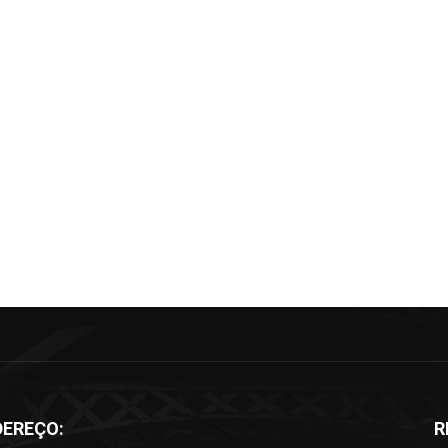
DEREÇO:
R