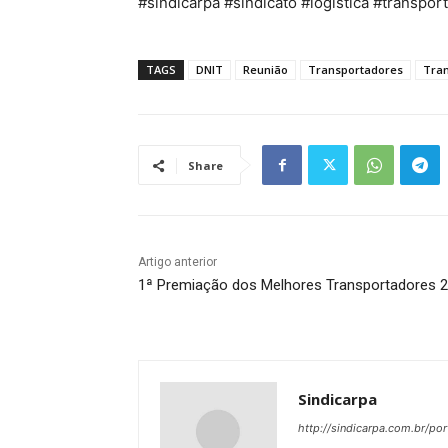
#sindicarpa #sindicato #logistica #transpor
TAGS
DNIT
Reunião
Transportadores
Tran
Share
Artigo anterior
1ª Premiação dos Melhores Transportadores 
Sindicarpa
http://sindicarpa.com.br/por