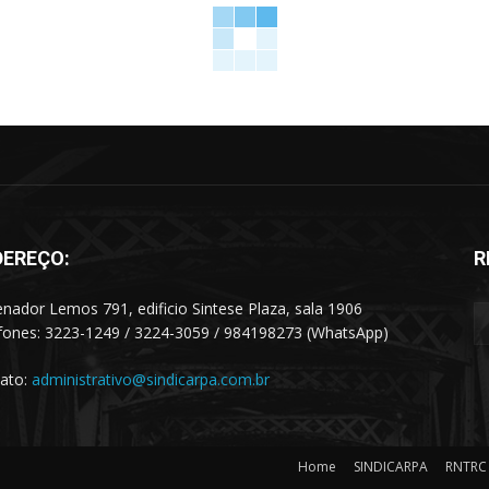
DEREÇO:
R
enador Lemos 791, edificio Sintese Plaza, sala 1906
fones: 3223-1249 / 3224-3059 / 984198273 (WhatsApp)
ato:
administrativo@sindicarpa.com.br
Home
SINDICARPA
RNTRC