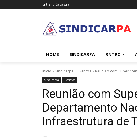
Entrar / Cadastrar
HOME
SINDICARPA
RNTRC
Início
Sindicarpa
Eventos
Reunião com Superinten
Sindicarpa
Eventos
Reunião com Supe
Departamento Nac
Infraestrutura de 